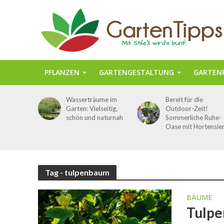
PFLANZEN
GARTENGESTALTUNG
GARTENP
Wasserträume im
Bereit für die
Garten: Vielseitig,
Outdoor-Zeit!
schön und naturnah
Sommerliche Ruhe-
Oase mit Hortensie
Tag - tulpenbaum
BÄUME
Tulpe