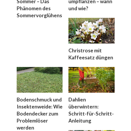
Sommer – Das
umpflanzen – wann
Phänomen des
und wie?
Sommervorglühens
Christrose mit
Kaffeesatz düngen
Bodenschmuck und
Dahlien
Insektenweide: Wie
überwintern:
Bodendecker zum
Schritt-für-Schritt-
Problemlöser
Anleitung
werden