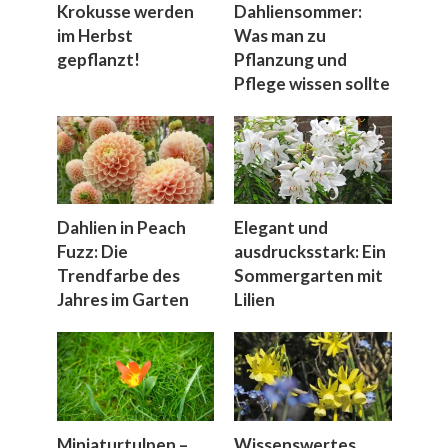
Krokusse werden
Dahliensommer:
im Herbst
Was man zu
gepflanzt!
Pflanzung und
Pflege wissen sollte
Dahlien in Peach
Elegant und
Fuzz: Die
ausdrucksstark: Ein
Trendfarbe des
Sommergarten mit
Jahres im Garten
Lilien
Miniaturtulpen –
Wissenswertes