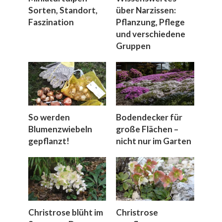
Sorten, Standort,
über Narzissen:
Faszination
Pflanzung, Pflege
und verschiedene
Gruppen
So werden
Bodendecker für
Blumenzwiebeln
große Flächen –
gepflanzt!
nicht nur im Garten
Christrose blüht im
Christrose