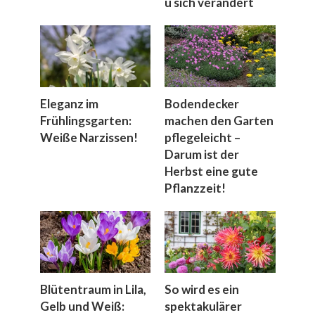
u sich verändert
Eleganz im
Bodendecker
Frühlingsgarten:
machen den Garten
Weiße Narzissen!
pflegeleicht –
Darum ist der
Herbst eine gute
Pflanzzeit!
Blütentraum in Lila,
So wird es ein
Gelb und Weiß:
spektakulärer