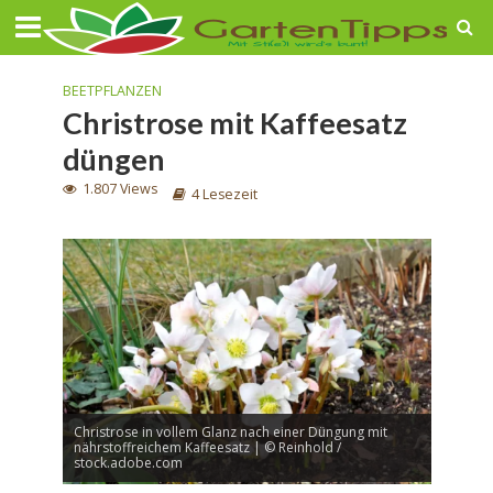
BEETPFLANZEN
Christrose mit Kaffeesatz
düngen
1.807 Views
4 Lesezeit
Christrose in vollem Glanz nach einer Düngung mit
nährstoffreichem Kaffeesatz | © Reinhold /
stock.adobe.com