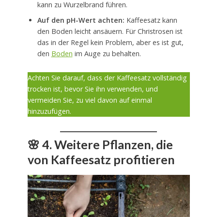
kann zu Wurzelbrand führen.
Auf den pH-Wert achten:
Kaffeesatz kann
den Boden leicht ansäuern. Für Christrosen ist
das in der Regel kein Problem, aber es ist gut,
den
Boden
im Auge zu behalten.
Achten Sie darauf, dass der Kaffeesatz vollständig
trocken ist, bevor Sie ihn verwenden, und
vermeiden Sie, zu viel davon auf einmal
hinzuzufügen.
🌸
4. Weitere Pflanzen, die
von Kaffeesatz profitieren