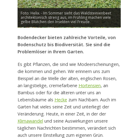
Foto: Helix. - Im Sommer sieht das Waldsteinienbeet
architektonisch streng aus, im Frühling machen viele
gelbe Blütchen den Insekten viel Freude.
Bodendecker bieten zahlreiche Vorteile, von
Bodenschutz bis Biodiversität. Sie sind die
Problemlöser in Ihrem Garten.
Es gibt Pflanzen, die sind wie Modeerscheinungen,
die kommen und gehen. Wir erinnern uns zum
Beispiel an die Welle der alten, englischen Rosen,
an langstielige, cremefarbene
Hortensien
, an
Bambus oder für die älteren unter uns an
Lebensbäume als
Hecke
zum Nachbarn. Auch im
Garten hat vieles seine Zeit und unterliegt der
Veränderung. Heute, in einer Zeit, in der der
Klimawandel
und seine Auswirkungen unsere
täglichen Nachrichten bestimmen, verändert sich
auch unsere Einstellung zum eigenen Grün.