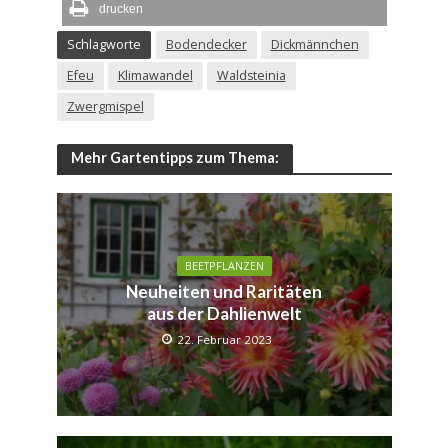
drucken
Schlagworte
Bodendecker
Dickmännchen
Efeu
Klimawandel
Waldsteinia
Zwergmispel
Mehr Gartentipps zum Thema:
BEETPFLANZEN
Neuheiten und Raritäten
aus der Dahlienwelt
22. Februar 2023