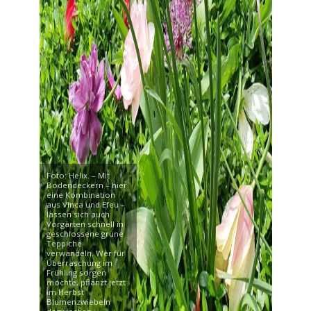
Foto: Helix. – Mit
Bodendeckern – hier
eine Kombination
aus Vinca und Efeu –
lassen sich auch
Vorgärten schnell in
geschlossene grüne
Teppiche
verwandeln. Wer für
Überraschung im
Frühling sorgen
möchte, pflanzt jetzt
im Herbst
Blumenzwiebeln