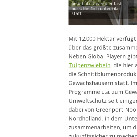
findet ab November fast
ausschließlich unter Glas
statt.
Mit 12.000 Hektar verfügt
über das größte zusamm
Neben Global Playern gibt
Tulpenzwiebeln
, die hie
die Schnittblumenprodukti
Gewächshäusern statt. Im
Programme u.a. zum Gewä
Umweltschutz seit einigen
dabei von Greenport Noor
Nordholland, in dem Unt
zusammenarbeiten, um de
zukunftssicher zu machen