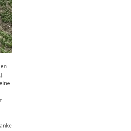
ten
J.
eine
en
danke