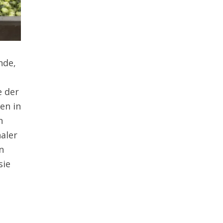
nde,
e der
en in
n
aler
n
sie