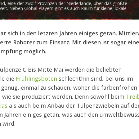
and, eine der zwölf Provinzen der Niederlande, über das größte
 Neben Global Playern gibt es auch Raum für kleine, lokale
 sich in den letzten Jahren einiges getan. Mittler
te Roboter zum Einsatz. Mit diesen ist sogar ein
ämpfung möglich.
Tulpenzeit. Bis Mitte Mai werden die beliebten
le die
Frühlingsboten
schlechthin sind, bei uns im
genug, einmal zu schauen, woher die farbenfrohen
wie sie produziert werden. Denn sowohl beim
Trei
las
als auch beim Anbau der Tulpenzwiebeln auf d
ten Jahren einiges getan, was auch den umweltbewus
 wird.