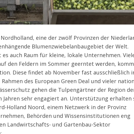
 Nordholland, eine der zwölf Provinzen der Niederla
enhängende Blumenzwiebelanbaugebiet der Welt.
 es auch Raum für kleine, lokale Unternehmen. Viel
r auf den Feldern im Sommer geerntet werden, komm
on. Diese findet ab November fast ausschließlich i
 Rahmen des European Green Deal und vieler nation
sserschutz gehen die Tulpengärtner der Region de
 Jahren sehr engagiert an. Unterstützung erhalten 
d-Holland Noord, einem Netzwerk in der Provinz
ernehmen, Behörden und Wissensinstitutionen eng
n Landwirtschafts- und Gartenbau-Sektor
: