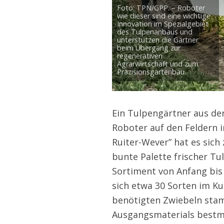
Foto: TPN/GPP. – Roboter
wie dieser sind eine wichtige
Innovation im Spezialgebiet
des Tulpenanbaus und
unterstützen die Gärtner
beim Übergang zur
regenerativen
Agrarwirtschaft und zum
Präzisionsgartenbau.
Ein Tulpengärtner aus der
Roboter auf den Feldern im
Ruiter-Wever” hat es sich
bunte Palette frischer Tul
Sortiment von Anfang bis
sich etwa 30 Sorten im K
benötigten Zwiebeln sta
Ausgangsmaterials bestmö