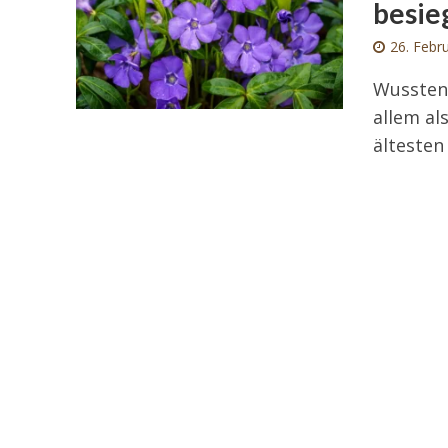
besie
26. Febr
Wussten 
allem al
ältesten