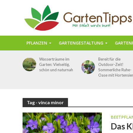
PFLANZEN
GARTENGESTALTUNG
GARTENP
Wasserträume im
Bereit für die
Garten: Vielseitig,
Outdoor-Zeit!
schön und naturnah
Sommerliche Ruhe-
Oase mit Hortensie
Tag - vinca minor
BEETPFLA
Das K