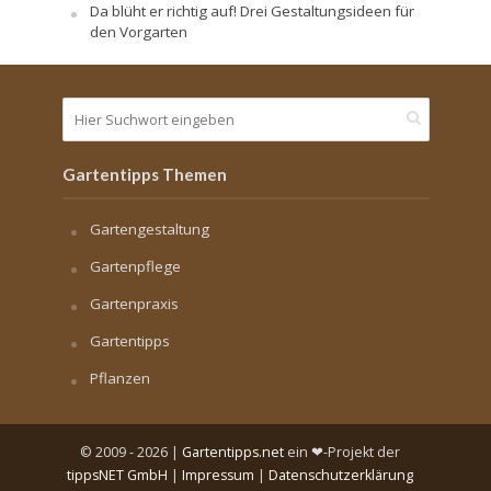
Da blüht er richtig auf! Drei Gestaltungsideen für
den Vorgarten
Gartentipps Themen
Gartengestaltung
Gartenpflege
Gartenpraxis
Gartentipps
Pflanzen
© 2009 - 2026 |
Gartentipps.net
ein ❤-Projekt der
tippsNET GmbH
|
Impressum
|
Datenschutzerklärung