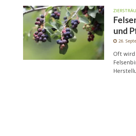
ZIERSTRÄ
Felse
und P
26. Sept
Oft wird
Felsenbir
Herstell