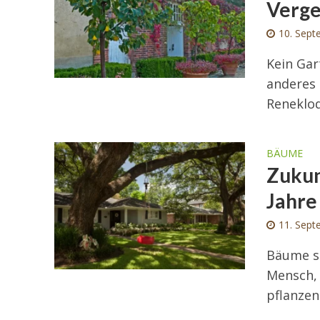
Verge
10. Sept
Kein Gar
anderes 
Reneklod
BÄUME
Zukun
Jahre
11. Sept
Bäume si
Mensch, 
pflanzen