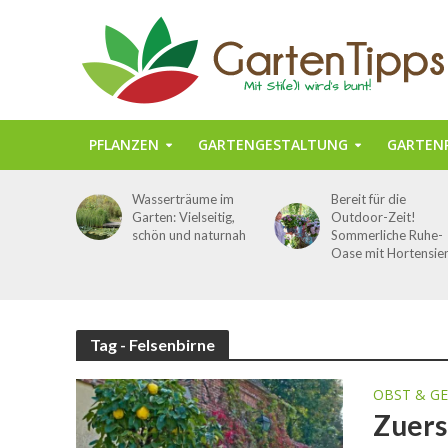
PFLANZEN
GARTENGESTALTUNG
GARTENP
Wasserträume im
Bereit für die
Garten: Vielseitig,
Outdoor-Zeit!
schön und naturnah
Sommerliche Ruhe-
Oase mit Hortensie
Tag - Felsenbirne
OBST & G
Zuers