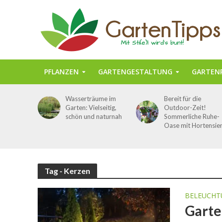
PFLANZEN
GARTENGESTALTUNG
GARTENP
Wasserträume im
Bereit für die
Garten: Vielseitig,
Outdoor-Zeit!
schön und naturnah
Sommerliche Ruhe-
Oase mit Hortensie
Tag - Kerzen
BELEUCHT
Garte