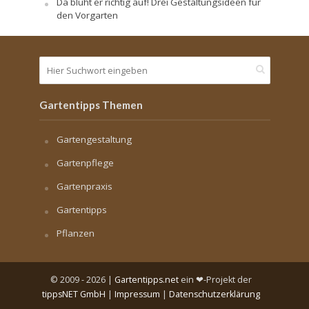
Da blüht er richtig auf! Drei Gestaltungsideen für
den Vorgarten
Gartentipps Themen
Gartengestaltung
Gartenpflege
Gartenpraxis
Gartentipps
Pflanzen
© 2009 - 2026 |
Gartentipps.net
ein ❤-Projekt der
tippsNET GmbH
|
Impressum
|
Datenschutzerklärung