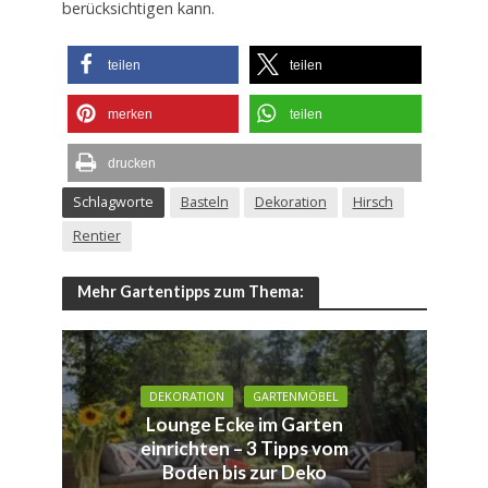
berücksichtigen kann.
teilen
teilen
merken
teilen
drucken
Schlagworte
Basteln
Dekoration
Hirsch
Rentier
Mehr Gartentipps zum Thema:
DEKORATION
GARTENMÖBEL
Lounge Ecke im Garten
einrichten – 3 Tipps vom
Boden bis zur Deko