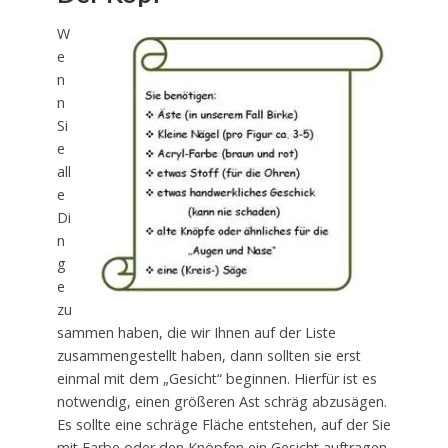
W
e
n
n
Si
e
all
e
Di
n
g
e
zu
sammen haben, die wir Ihnen auf der Liste
zusammengestellt haben, dann sollten sie erst
einmal mit dem „Gesicht“ beginnen. Hierfür ist es
notwendig, einen größeren Ast schräg abzusägen.
Es sollte eine schräge Fläche entstehen, auf der Sie
mit Farbe oder den Knöpfen ein Gesicht auftragen