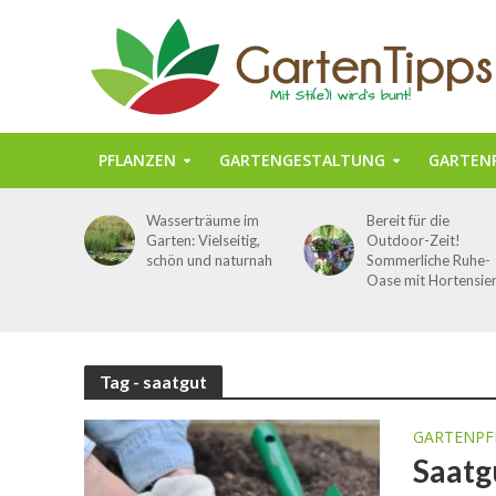
PFLANZEN
GARTENGESTALTUNG
GARTENP
Wasserträume im
Bereit für die
Garten: Vielseitig,
Outdoor-Zeit!
schön und naturnah
Sommerliche Ruhe-
Oase mit Hortensie
Tag - saatgut
GARTENPF
Saatg