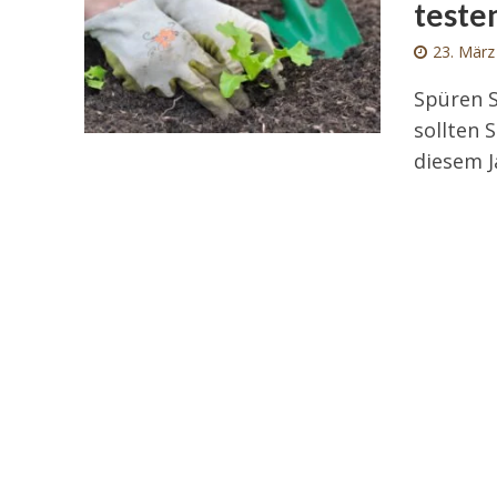
teste
23. März
Spüren S
sollten 
diesem J