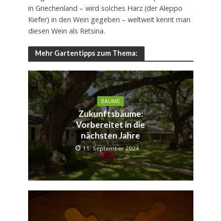
in Griechenland – wird solches Harz (der Aleppo
Kiefer) in den Wein gegeben – weltweit kennt man
diesen Wein als Retsina.
Mehr Gartentipps zum Thema:
BÄUME
Zukunftsbäume:
Vorbereitet in die
nächsten Jahre
11. September 2024