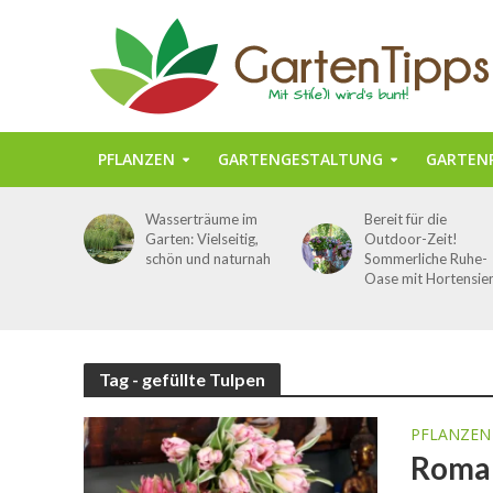
PFLANZEN
GARTENGESTALTUNG
GARTENP
Wasserträume im
Bereit für die
Garten: Vielseitig,
Outdoor-Zeit!
schön und naturnah
Sommerliche Ruhe-
Oase mit Hortensie
Tag - gefüllte Tulpen
PFLANZEN
Roman