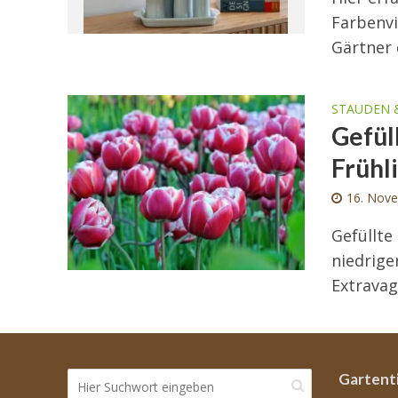
Farbenvi
Gärtner 
STAUDEN 
Gefül
Frühl
16. Nov
Gefüllte
niedrige
Extravag
Gartent