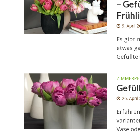
– Gef
Frühl
9. April 
Es gibt 
etwas ga
Gefüllten
ZIMMERPF
Gefül
26. April
Erfahren
variante
Vase ode