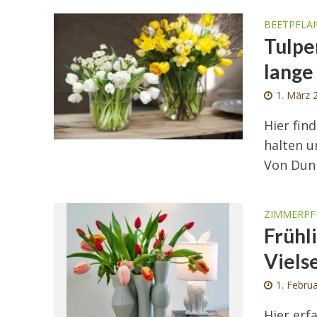
BEETPFLA
Tulpe
lange
1. März 
Hier fin
halten u
Von Dunk
ZIMMERPF
Frühl
Viels
1. Febru
Hier erf