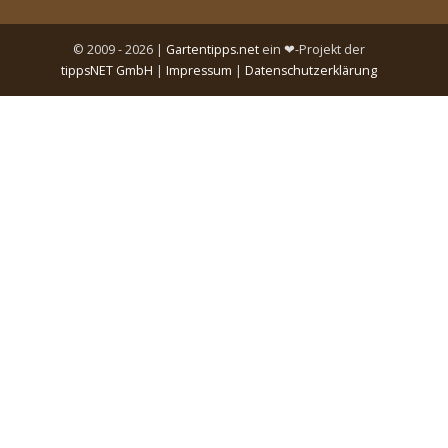
© 2009 - 2026 |
Gartentipps.net
ein ❤-Projekt der
tippsNET GmbH
|
Impressum
|
Datenschutzerklärung