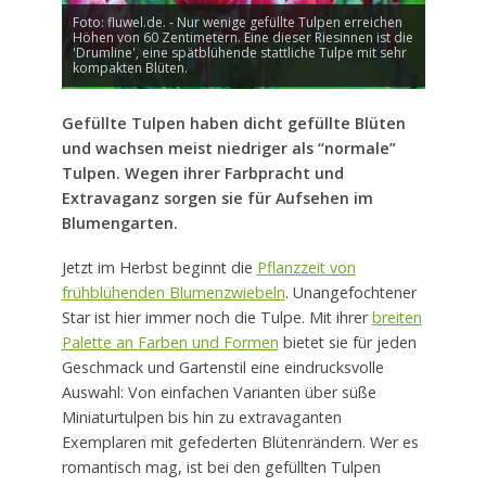
Foto: fluwel.de. - Nur wenige gefüllte Tulpen erreichen
Höhen von 60 Zentimetern. Eine dieser Riesinnen ist die
'Drumline', eine spätblühende stattliche Tulpe mit sehr
kompakten Blüten.
Gefüllte Tulpen haben dicht gefüllte Blüten
und wachsen meist niedriger als “normale”
Tulpen. Wegen ihrer Farbpracht und
Extravaganz sorgen sie für Aufsehen im
Blumengarten.
Jetzt im Herbst beginnt die
Pflanzzeit von
frühblühenden Blumenzwiebeln
. Unangefochtener
Star ist hier immer noch die Tulpe. Mit ihrer
breiten
Palette an Farben und Formen
bietet sie für jeden
Geschmack und Gartenstil eine eindrucksvolle
Auswahl: Von einfachen Varianten über süße
Miniaturtulpen bis hin zu extravaganten
Exemplaren mit gefederten Blütenrändern. Wer es
romantisch mag, ist bei den gefüllten Tulpen