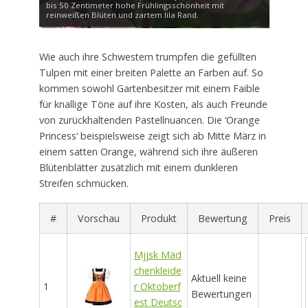
bis 50 Zentimeter hohe Frühlingsschönheit mit
reinweißen Blüten und zartem lila Rand.
Wie auch ihre Schwestern trumpfen die gefüllten
Tulpen mit einer breiten Palette an Farben auf. So
kommen sowohl Gartenbesitzer mit einem Faible
für knallige Töne auf ihre Kosten, als auch Freunde
von zurückhaltenden Pastellnuancen. Die ‘Orange
Princess‘ beispielsweise zeigt sich ab Mitte März in
einem satten Orange, während sich ihre äußeren
Blütenblätter zusätzlich mit einem dunkleren
Streifen schmücken.
#
Vorschau
Produkt
Bewertung
Preis
Mjjsk Mäd
chenkleide
Aktuell keine
1
r Oktoberf
Bewertungen
est Deutsc