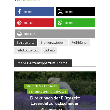
teilen
teilen
merken
teilen
drucken
Schlagworte
Blumenzwiebeln
Frühblüher
gefüllte Tulpen
Tulpen
Mehr Gartentipps zum Thema:
STAUDEN & ZIERGRÄSER
ZIERSTRÄUCHER & -GEHÖLZE
Direkt nach der Blütezeit:
Lavendel zurückscheiden
4. August 2021