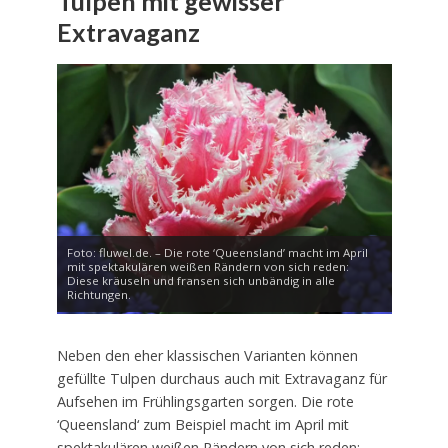
Tulpen mit gewisser
Extravaganz
Foto: fluwel.de. – Die rote ‘Queensland’ macht im April
mit spektakulären weißen Rändern von sich reden:
Diese kräuseln und fransen sich unbändig in alle
Richtungen.
Neben den eher klassischen Varianten können
gefüllte Tulpen durchaus auch mit Extravaganz für
Aufsehen im Frühlingsgarten sorgen. Die rote
‘Queensland‘ zum Beispiel macht im April mit
spektakulären weißen Rändern von sich reden: