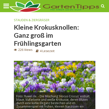
STAUDEN & ZIERGRÄSER
Kleine Krokusknollen:
Ganz groß im
Frühlingsgarten
226 Views
4 Lesezeit
Foto: fluwel.de. - Die Mischung 'Hocus Crocus' enthält
blaue, lilafarbene und weiße Krokusse, deren Blüten
durch eine kühle Eleganz bestechen und im
Zusammenspiel mit frühen, kleinen Narzissen ein