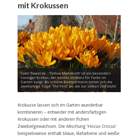
mit Krokussen
Foto: fluwel.de. -‘Yellow Mammoth’ ist ein besonders
sonniger Krokus, der bereits im März für Farbe im
Garten sorgt. Als schöne Beetpartnerin bietet sich die
zweifarbige Tulpe ‘The First’ an, die zur selben Zeit blüht.
Krokusse lassen sich im Garten wunderbar
kombinieren – entweder mit andersfarbigen
Krokussen oder mit anderen frühen
Zwiebelgewächsen. Die Mischung ‘Hocus Crocus‘
beispielsweise enthält blaue, lilafarbene und weiße