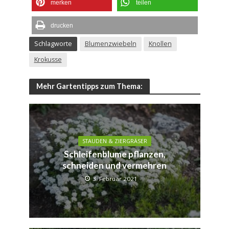
merken
teilen
drucken
Schlagworte
Blumenzwiebeln
Knollen
Krokusse
Mehr Gartentipps zum Thema:
STAUDEN & ZIERGRÄSER
Schleifenblume pflanzen,
schneiden und vermehren
3. Februar 2021