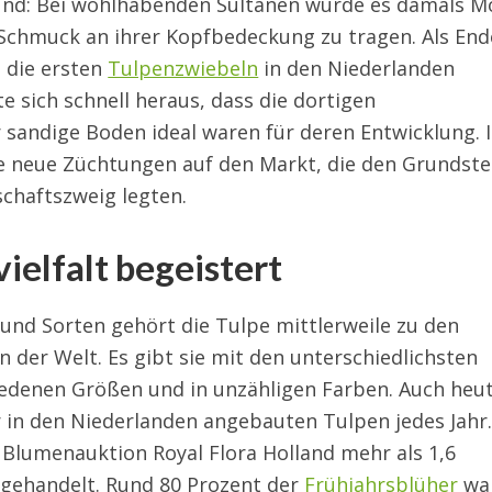
und: Bei wohlhabenden Sultanen wurde es damals M
 Schmuck an ihrer Kopfbedeckung zu tragen. Als End
 die ersten
Tulpenzwiebeln
in den Niederlanden
e sich schnell heraus, dass die dortigen
 sandige Boden ideal waren für deren Entwicklung. 
le neue Züchtungen auf den Markt, die den Grundste
schaftszweig legten.
ielfalt begeistert
 und Sorten gehört die Tulpe mittlerweile zu den
 der Welt. Es gibt sie mit den unterschiedlichsten
hiedenen Größen und in unzähligen Farben. Auch heu
r in den Niederlanden angebauten Tulpen jedes Jahr
 Blumenauktion Royal Flora Holland mehr als 1,6
 gehandelt. Rund 80 Prozent der
Frühjahrsblüher
wa