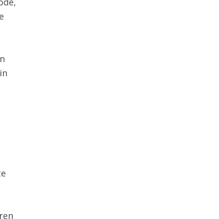
ode,
e
In
in
te
.
ren