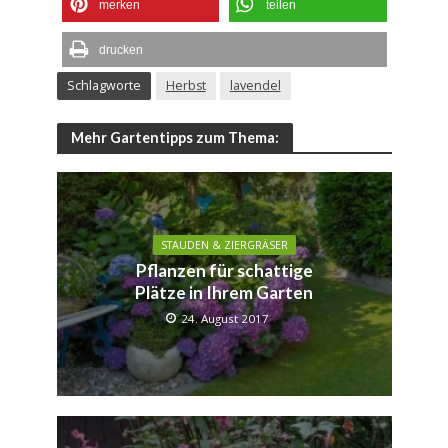
merken
teilen
drucken
Schlagworte
Herbst
lavendel
Mehr Gartentipps zum Thema:
STAUDEN & ZIERGRÄSER
Pflanzen für schattige
Plätze in Ihrem Garten
24. August 2017