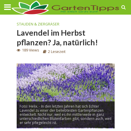
STAUDEN & ZIERGRÄSER
Lavendel im Herbst
pflanzen? Ja, natürlich!
189 Views
2 Lesezeit
Foto: Helix. - In den letzten Jahren hat sich Echter
Lavendel zu einer der beliebtesten Gartenpflanzen
entwickelt. Nicht nur, weil es ihn mittlerweile in ganz
unterschiedlichen Blütenfarben gibt, sondern auch, weil
er sehr pflegeleicht ist.