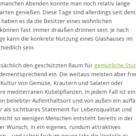
 manchen Abenden konnte man noch relativ lange
rten genießen. Diese Tage sind allerdings seit dem
t haben es da die Besitzer eines wohnlichen
können fast immer draußen drinnen sein. Je nach
age kann die konkrete Nutzung eines Glashauses im
hiedlich sein.
tsächlich den geschützten Raum für
gemütliche Stu
 dementsprechend ein. Die weitaus meisten aber fr
n Kultur von Gemüse, Kräutern und Salaten oder
re mediterranen Kübelpflanzen. In jedem Fall ist ein
 beliebter Aufenthaltsort und von außen ein auffäl
r als sichtbares Statement für Lebensqualität und
r nicht so wenigen Menschen entsteht bereits in der
er Wunsch, in ein eigenes, rundum attraktives
n – und schon früh im neuen Jahr die Vorteile zu