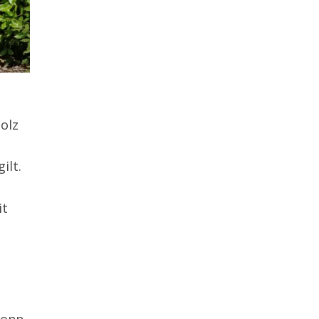
olz
ilt.
it
Bonn,