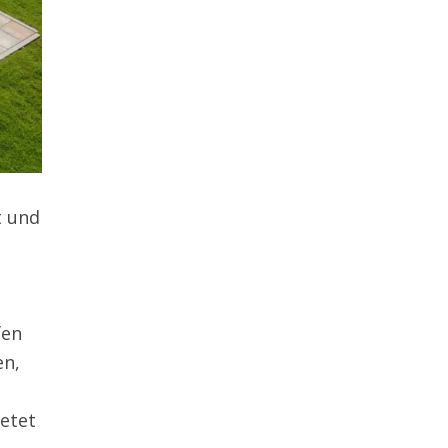
t und
fen
en,
etet