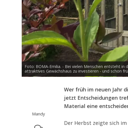
Foto: BOMA-Emilia. - Bei vielen Menschen entsteht in 
attraktives Gewächshaus zu investieren - und schon frü
Wer früh im neuen Jahr d
jetzt Entscheidungen tre
Material eine entscheide
Mandy
Der Herbst zeigte sich im