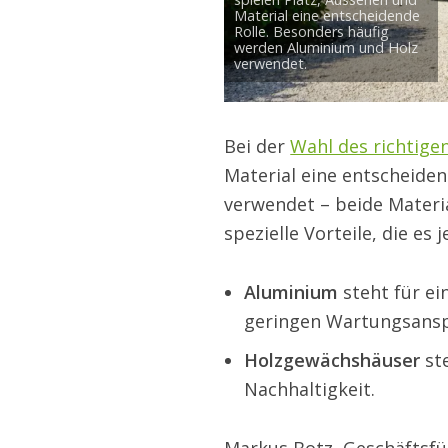
Material eine entscheidende
Rolle. Besonders häufig
werden Aluminium und Holz
verwendet.
Bei der
Wahl des richtig
Material eine entscheide
verwendet – beide Materi
spezielle Vorteile, die e
Aluminium
steht für e
geringen Wartungsans
Holzgewächshäuser
st
Nachhaltigkeit.
Markus Botz, Geschäftsf