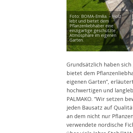
Foto: BOMA-Emilia. – Holz
lebt und bietet dem
Pflanzenliebhaber eine
einzigartige geschützte
Atmosphäre im eigenen
Garten.
Grundsätzlich haben sich
bietet dem Pflanzenliebh
eigenen Garten”, erläuter
hochwertigen und langleb
PALMAKO. “Wir setzen be
jeden Bausatz auf Qualitä
an dem nicht nur Pflanzen
verwendete nordische Fic