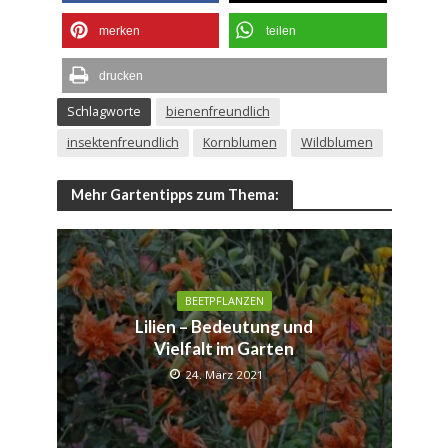
merken
teilen
drucken
Schlagworte
bienenfreundlich
insektenfreundlich
Kornblumen
Wildblumen
Mehr Gartentipps zum Thema:
BEETPFLANZEN
Lilien – Bedeutung und
Vielfalt im Garten
24. März 2021