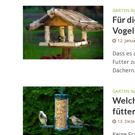
GARTEN I
Für d
Vogel
12. Janu
Dass es 
Futter z
Dächern. 
GARTEN I
Welch
fütte
13. Dez
Keine Fr