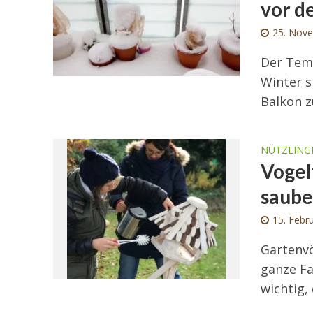
vor d
25. Nov
Der Temp
Winter s
Balkon z
NÜTZLING
Vogel
saube
15. Febr
Gartenvö
ganze Fa
wichtig, 