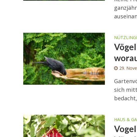
ganzjähr
auseinan
NÜTZLING
Vögel
worau
29. Nov
Gartenvö
sich mit
bedacht,
HAUS & G
Vogel