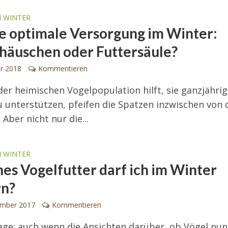
M WINTER
ie optimale Versorgung im Winter:
häuschen oder Futtersäule?
ar 2018
Kommentieren
der heimischen Vogelpopulation hilft, sie ganzjährig
u unterstützen, pfeifen die Spatzen inzwischen von 
Aber nicht nur die...
M WINTER
es Vogelfutter darf ich im Winter
rn?
ember 2017
Kommentieren
age: auch wenn die Ansichten darüber, ob Vögel nun