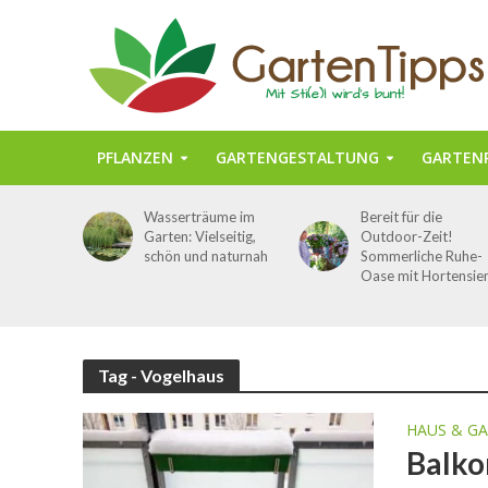
PFLANZEN
GARTENGESTALTUNG
GARTENP
Wasserträume im
Bereit für die
Garten: Vielseitig,
Outdoor-Zeit!
schön und naturnah
Sommerliche Ruhe-
Oase mit Hortensie
Tag - Vogelhaus
HAUS & G
Balko