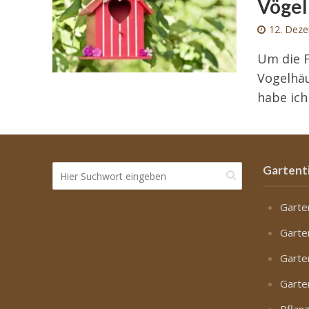
Vögel
12. Dez
Um die 
Vogelhä
habe ich
Gartent
Garte
Garte
Garte
Garte