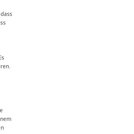
 dass
ass
Es
ren.
ie
einem
en