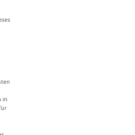
eses
sten
 in
für
er