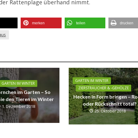
 oder Rattenplage überhand nimmt.
merken
teilen
drucken
aus
GARTEN IM WINTER
GARTEN IM WINTER
ZIERSTRÄUCHER & -GEHÖLZE
örnchen im Garten – So
Hecken in Form bringen – R
Sie den Tieren im Winter
oder Rückschnitt total?
1. Dezember 2018
25. Oktober 2018