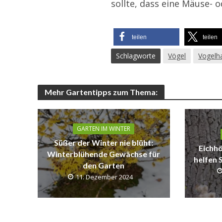
sollte, dass eine Mäuse-
teilen
teilen
Schlagworte
Vögel
Vogelh
Mehr Gartentipps zum Thema:
GARTEN IM WINTER
Süßer der Winter nie blüht:
Eichh
Winterblühende Gewächse für
helfen 
den Garten
11. Dezember 2024