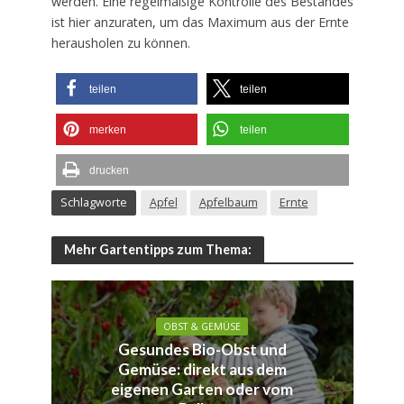
werden. Eine regelmäßige Kontrolle des Bestandes
ist hier anzuraten, um das Maximum aus der Ernte
herausholen zu können.
teilen
teilen
merken
teilen
drucken
Schlagworte
Apfel
Apfelbaum
Ernte
Mehr Gartentipps zum Thema:
OBST & GEMÜSE
Gesundes Bio-Obst und
Gemüse: direkt aus dem
eigenen Garten oder vom