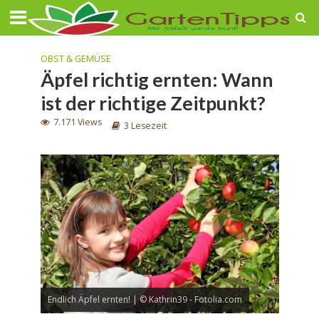
OBST & GEMÜSE
Äpfel richtig ernten: Wann
ist der richtige Zeitpunkt?
7.171 Views
3 Lesezeit
Endlich Äpfel ernten! | © Kathrin39 - Fotolia.com