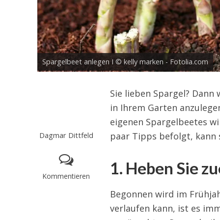
Spargelbeet anlegen I © kelly marken - Fotolia.com
Sie lieben Spargel? Dann 
in Ihrem Garten anzulegen
eigenen Spargelbeetes wir
Dagmar Dittfeld
paar Tipps befolgt, kann 
1. Heben Sie z
Kommentieren
Begonnen wird im Frühjahr
verlaufen kann, ist es imm