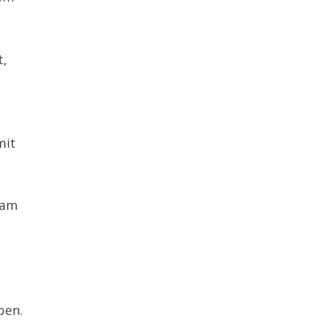
t,
mit
 am
ben.