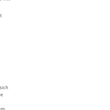
t
sich
ie
dem