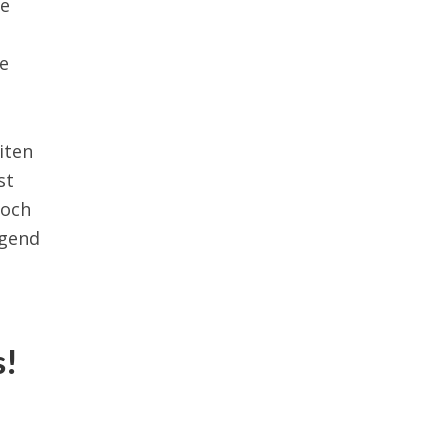
ie
de
iten
st
noch
ügend
s!