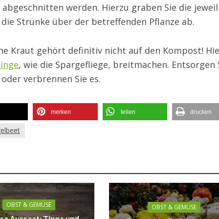
abgeschnitten werden. Hierzu graben Sie die jeweil
 die Strünke über der betreffenden Pflanze ab.
 Kraut gehört definitiv nicht auf den Kompost! Hi
linge
, wie die Spargefliege, breitmachen. Entsorgen 
 oder verbrennen Sie es.
merken
teilen
drucken
elbeet
OBST & GEMÜSE
OBST & GEMÜSE
e Aussaat: Tipps und