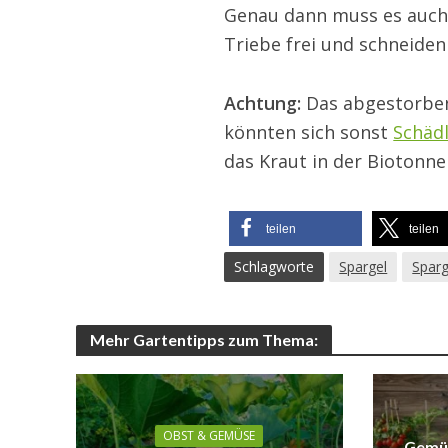
Genau dann muss es auch 
Triebe frei und schneiden
Achtung:
Das abgestorbene
könnten sich sonst
Schäd
das Kraut in der Biotonne
teilen
teilen
Schlagworte
Spargel
Sparg
Mehr Gartentipps zum Thema:
OBST & GEMÜSE
Gemüs