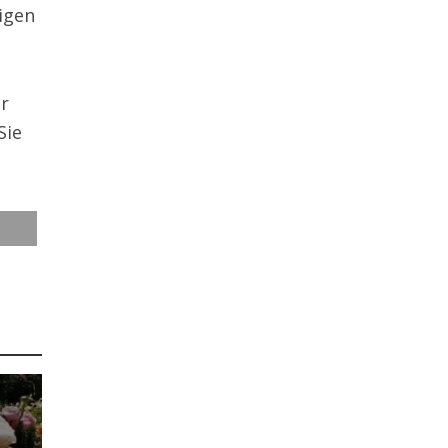
igen
er
Sie