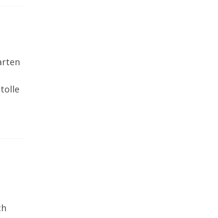
arten
tolle
ch