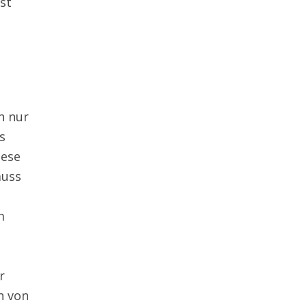
st
h nur
s
iese
muss
m
r
n von