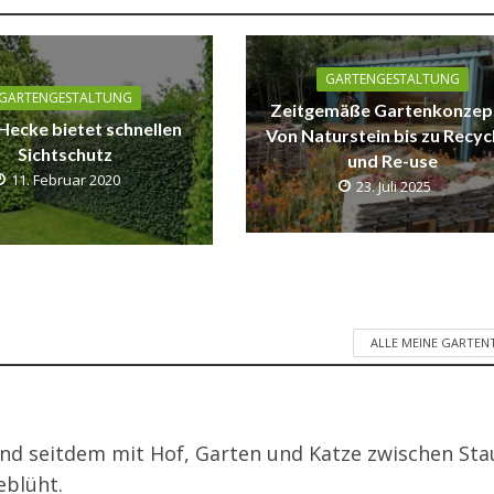
GARTENGESTALTUNG
GARTENGESTALTUNG
Zeitgemäße Gartenkonzep
Hecke bietet schnellen
Von Naturstein bis zu Recyc
Sichtschutz
und Re-use
11. Februar 2020
23. Juli 2025
ALLE MEINE GARTEN
nd seitdem mit Hof, Garten und Katze zwischen St
eblüht.