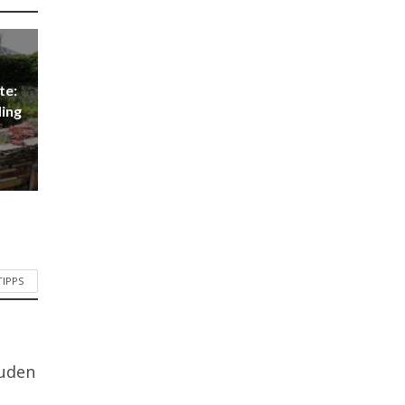
te:
ling
TIPPS
auden