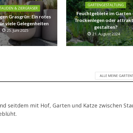
GARTENGESTALTUNG
TAUDEN & ZIERGRÄSER
Feuchtgebiete im Garten 
gen Grasgrün: Ein rotes
Trockenlegen oder attrakt
ür viele Gelegenheiten
gestalten?
25. Juni 2025
21. August 2024
ALLE MEINE GARTEN
nd seitdem mit Hof, Garten und Katze zwischen St
eblüht.