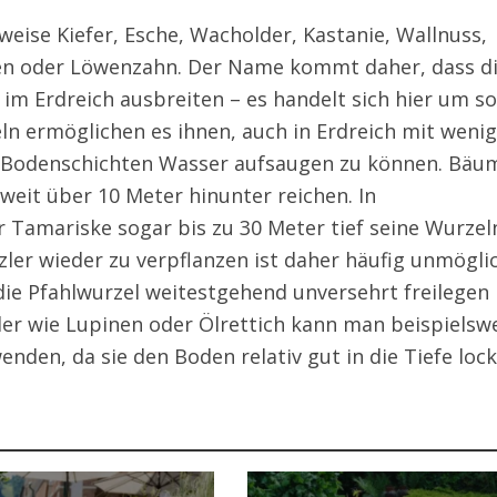
sweise Kiefer, Esche, Wacholder, Kastanie, Wallnuss,
en oder Löwenzahn. Der Name kommt daher, dass d
 im Erdreich ausbreiten – es handelt sich hier um so
ln ermöglichen es ihnen, auch in Erdreich mit weni
n Bodenschichten Wasser aufsaugen zu können. Bäu
weit über 10 Meter hinunter reichen. In
 Tamariske sogar bis zu 30 Meter tief seine Wurzel
zler wieder zu verpflanzen ist daher häufig unmögli
die Pfahlwurzel weitestgehend unversehrt freilegen
er wie Lupinen oder Ölrettich kann man beispielsw
nden, da sie den Boden relativ gut in die Tiefe lock