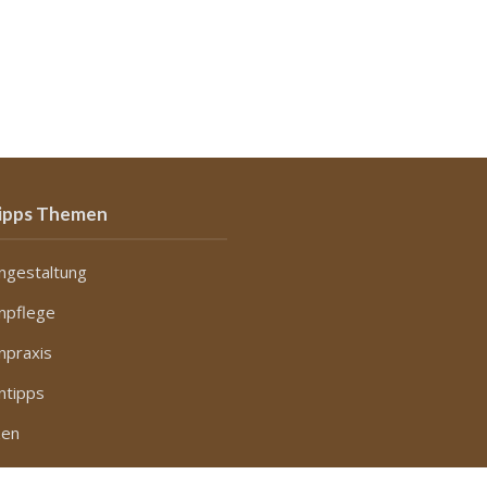
ipps Themen
ngestaltung
npflege
npraxis
ntipps
zen