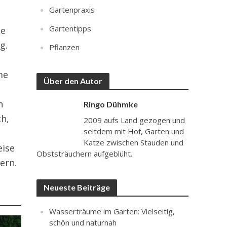
Gartenpraxis
Gartentipps
ie
g.
Pflanzen
g
me
Über den Autor
n
Ringo Dühmke
ch,
2009 aufs Land gezogen und
seitdem mit Hof, Garten und
Katze zwischen Stauden und
eise
Obststräuchern aufgeblüht.
ern.
Neueste Beiträge
Wasserträume im Garten: Vielseitig,
schön und naturnah