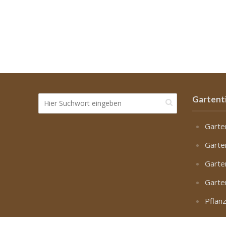
Gartent
Garte
Garte
Garte
Garte
Pflan