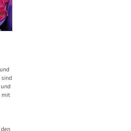
 und
 sind
e und
n
mit
 den