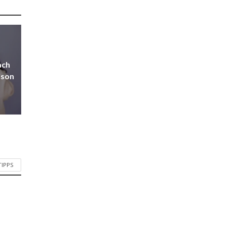
ach
ison
TIPPS