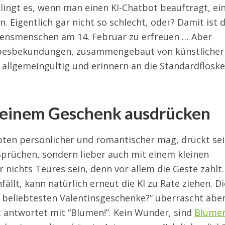
 klingt es, wenn man einen KI-Chatbot beauftragt, ei
. Eigentlich gar nicht so schlecht, oder? Damit ist 
zensmenschen am 14. Februar zu erfreuen … Aber
iebesbekundungen, zusammengebaut von künstlicher
u allgemeingültig und erinnern an die Standardfloske
 einem Geschenk ausdrücken
bten persönlicher und romantischer mag, drückt se
Sprüchen, sondern lieber auch mit einem kleinen
 nichts Teures sein, denn vor allem die Geste zählt.
ällt, kann natürlich erneut die KI zu Rate ziehen. Di
e beliebtesten Valentinsgeschenke?” überrascht abe
 antwortet mit “Blumen!”. Kein Wunder, sind
Blume