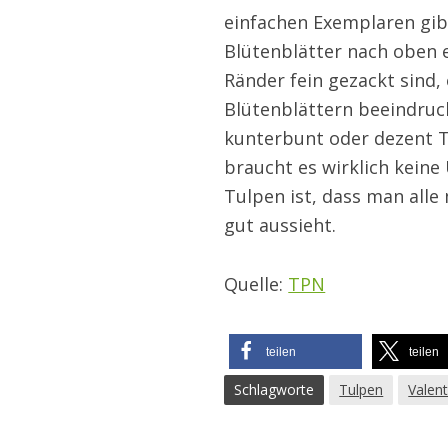
einfachen Exemplaren gibt
Blütenblätter nach oben e
Ränder fein gezackt sind, 
Blütenblättern beeindruc
kunterbunt oder dezent T
braucht es wirklich kein
Tulpen ist, dass man all
gut aussieht.
Quelle:
TPN
teilen
teilen
Schlagworte
Tulpen
Valent