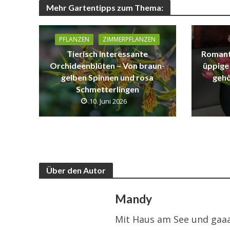
Mehr Gartentipps zum Thema:
PFLANZEN
ZIMMERPFLANZEN
Tierisch interessante
Romant
Orchideenblüten – Von braun-
üppige
gelben Spinnen und rosa
gehö
Schmetterlingen
10. Juni 2026
Über den Autor
Mandy
Mit Haus am See und gaaa