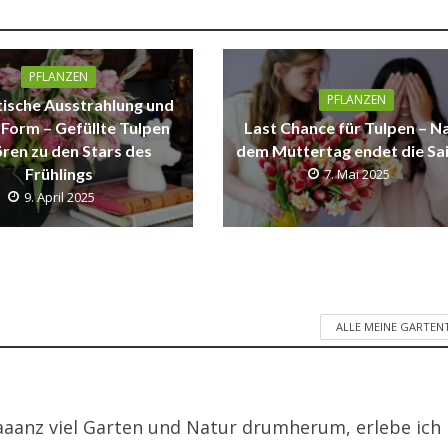
PFLANZEN
PFLANZEN
ische Ausstrahlung und
 Form – Gefüllte Tulpen
Last Chance für Tulpen – N
ren zu den Stars des
dem Muttertag endet die Sa
Frühlings
7. Mai 2025
9. April 2025
ALLE MEINE GARTEN
aanz viel Garten und Natur drumherum, erlebe ich