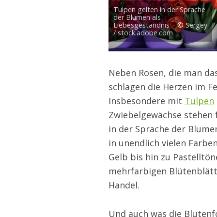
Tulpen gelten in der Sprache
der Blumen als
Liebesgeständnis – © Sergey
/ stock.adobe.com
Neben Rosen, die man das
schlagen die Herzen im F
Insbesondere mit
Tulpen
Zwiebelgewächse stehen fü
in der Sprache der Blumen
in unendlich vielen Farbe
Gelb bis hin zu Pastelltö
mehrfarbigen Blütenblät
Handel.
Und auch was die Blütenf