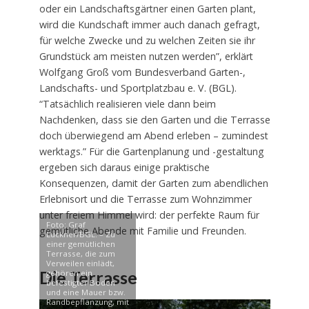
oder ein Landschaftsgärtner einen Garten plant,
wird die Kundschaft immer auch danach gefragt,
für welche Zwecke und zu welchen Zeiten sie ihr
Grundstück am meisten nutzen werden”, erklärt
Wolfgang Groß vom Bundesverband Garten-,
Landschafts- und Sportplatzbau e. V. (BGL).
“Tatsächlich realisieren viele dann beim
Nachdenken, dass sie den Garten und die Terrasse
doch überwiegend am Abend erleben – zumindest
werktags.” Für die Gartenplanung und -gestaltung
ergeben sich daraus einige praktische
Konsequenzen, damit der Garten zum abendlichen
Erlebnisort und die Terrasse zum Wohnzimmer
unter freiem Himmel wird: der perfekte Raum für
Foto: Graf
gemütliche Abende mit Familie und Freunden.
Luckner/BGL. – Zu
einer gemütlichen
Terrasse, die zum
Verweilen einlädt,
Die Terrasse
gehören ein
befestigter Boden
und eine Mauer bzw.
Randbepflanzung, mit