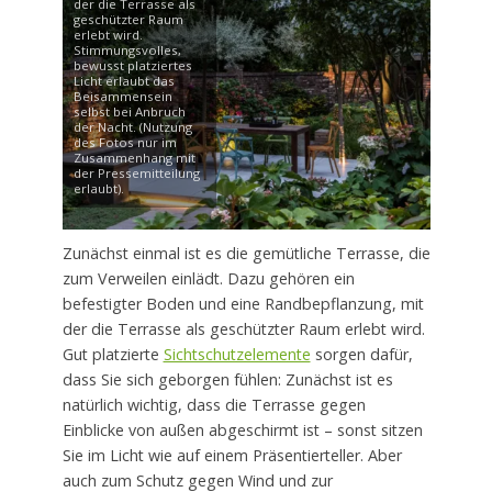
der die Terrasse als
geschützter Raum
erlebt wird.
Stimmungsvolles,
bewusst platziertes
Licht erlaubt das
Beisammensein
selbst bei Anbruch
der Nacht. (Nutzung
des Fotos nur im
Zusammenhang mit
der Pressemitteilung
erlaubt).
Zunächst einmal ist es die gemütliche Terrasse, die
zum Verweilen einlädt. Dazu gehören ein
befestigter Boden und eine Randbepflanzung, mit
der die Terrasse als geschützter Raum erlebt wird.
Gut platzierte
Sichtschutzelemente
sorgen dafür,
dass Sie sich geborgen fühlen: Zunächst ist es
natürlich wichtig, dass die Terrasse gegen
Einblicke von außen abgeschirmt ist – sonst sitzen
Sie im Licht wie auf einem Präsentierteller. Aber
auch zum Schutz gegen Wind und zur