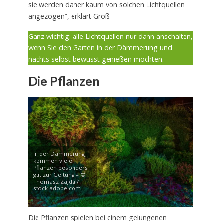
sie werden daher kaum von solchen Lichtquellen
angezogen”, erklärt Groß.
Ganz wichtig: alle Lichtquellen nur dann anschalten,
wenn Sie den Garten in der Dämmerung und
nachts selbst bewusst genießen möchten.
Die Pflanzen
In der Dämmerung
kommen viele
Pflanzen besonders
gut zur Geltung – ©
Thomasz Zajda /
stock.adobe.com
Die Pflanzen spielen bei einem gelungenen