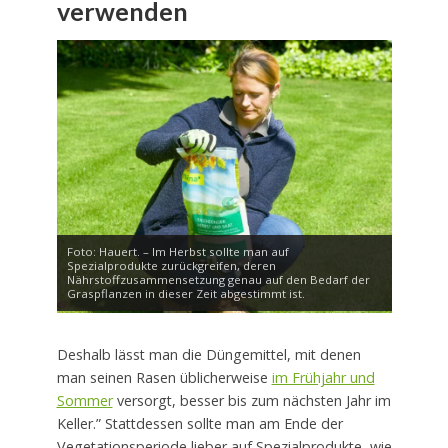
verwenden
Foto: Hauert. – Im Herbst sollte man auf
Spezialprodukte zurückgreifen, deren
Nährstoffzusammensetzung genau auf den Bedarf der
Graspflanzen in dieser Zeit abgestimmt ist.
Deshalb lässt man die Düngemittel, mit denen
man seinen Rasen üblicherweise
im Frühjahr und
Sommer
versorgt, besser bis zum nächsten Jahr im
Keller.” Stattdessen sollte man am Ende der
Vegetationsperiode lieber auf Spezialprodukte, wie