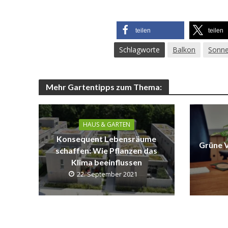
teilen
teilen
Schlagworte
Balkon
Sonne
Mehr Gartentipps zum Thema:
HAUS & GARTEN
Konsequent Lebensräume
Grüne V
schaffen: Wie Pflanzen das
Klima beeinflussen
22. September 2021