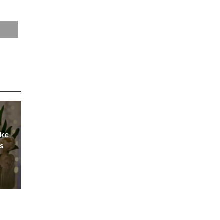
ike
es