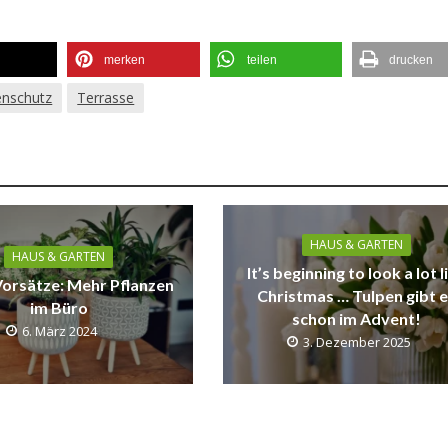
merken
teilen
drucken
nschutz
Terrasse
HAUS & GARTEN
HAUS & GARTEN
It’s beginning to look a lot l
orsätze: Mehr Pflanzen
Christmas … Tulpen gibt 
im Büro
schon im Advent!
6. März 2024
3. Dezember 2025