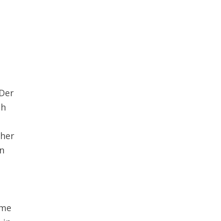
 Der
ch
aher
n
rme