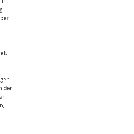
 in
ng
über
et.
ngen
n der
ar
n,