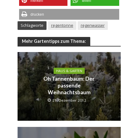
merken
teilen
drucken
Schlagworte
regentonne
regenwasser
Mehr Gartentipps zum Thema:
HAUS & GARTEN
Oh Tannenbaum: Der
passende
Weihnachtsbaum
21. Dezember 2012