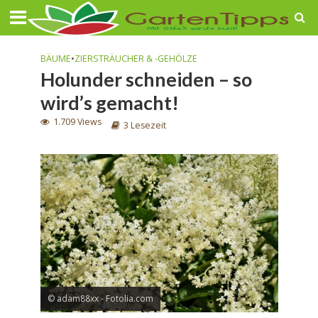
BÄUME
•
ZIERSTRÄUCHER & -GEHÖLZE
Holunder schneiden – so
wird’s gemacht!
1.709 Views
3 Lesezeit
© adam88xx - Fotolia.com