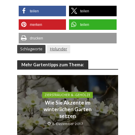
teilen
teilen
merken
teilen
drucken
Schlagworte
Holunder
Mehr Gartentipps zum Thema:
ZIERSTRÄUCHER & -GEHÖLZE
Wie Sie Akzente im
winterlichen Garten
setzen
8. Dezember 2017