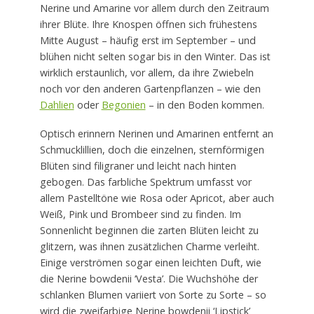
Nerine und Amarine vor allem durch den Zeitraum
ihrer Blüte. Ihre Knospen öffnen sich frühestens
Mitte August – häufig erst im September – und
blühen nicht selten sogar bis in den Winter. Das ist
wirklich erstaunlich, vor allem, da ihre Zwiebeln
noch vor den anderen Gartenpflanzen – wie den
Dahlien
oder
Begonien
– in den Boden kommen.
Optisch erinnern Nerinen und Amarinen entfernt an
Schmucklillien, doch die einzelnen, sternförmigen
Blüten sind filigraner und leicht nach hinten
gebogen. Das farbliche Spektrum umfasst vor
allem Pastelltöne wie Rosa oder Apricot, aber auch
Weiß, Pink und Brombeer sind zu finden. Im
Sonnenlicht beginnen die zarten Blüten leicht zu
glitzern, was ihnen zusätzlichen Charme verleiht.
Einige verströmen sogar einen leichten Duft, wie
die Nerine bowdenii ‘Vesta’. Die Wuchshöhe der
schlanken Blumen variiert von Sorte zu Sorte – so
wird die zweifarbige Nerine bowdenii ‘Lipstick’