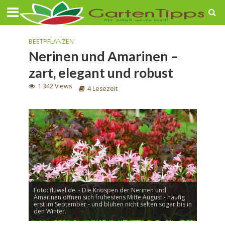
BEETPFLANZEN
Nerinen und Amarinen –
zart, elegant und robust
1.342 Views
4 Lesezeit
Foto: fluwel.de. - Die Knospen der Nerinen und
Amarinen öffnen sich frühestens Mitte August - häufig
erst im September - und blühen nicht selten sogar bis in
den Winter.