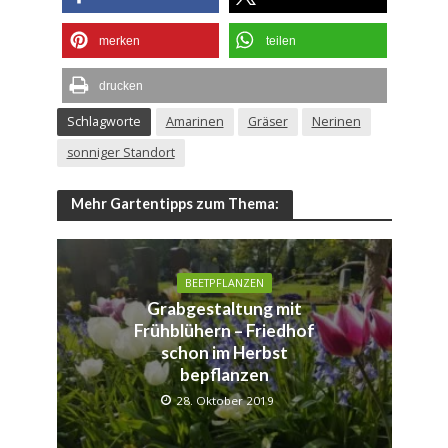
merken
teilen
drucken
Schlagworte
Amarinen
Gräser
Nerinen
sonniger Standort
Mehr Gartentipps zum Thema:
BEETPFLANZEN
Grabgestaltung mit
Frühblühern – Friedhof
schon im Herbst
bepflanzen
28. Oktober 2019