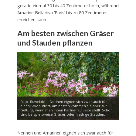
gerade einmal 30 bis 40 Zentimeter hoch, während
Amarine Belladiva ‘Paris’ bis zu 80 Zentimeter
erreichen kann.
Am besten zwischen Gräser
und Stauden pflanzen
Foto: fluwel.de. – Nerinen eignen sich zwar auch für
einen Soloauftritt, am besten kommen sie aber zur
Geltung, wenn man ihnen Partner zu Seite stellt. Schön
sind beispielsweise Gräser oder niedrige Stauden.
Nerinen und Amarinen eignen sich zwar auch für