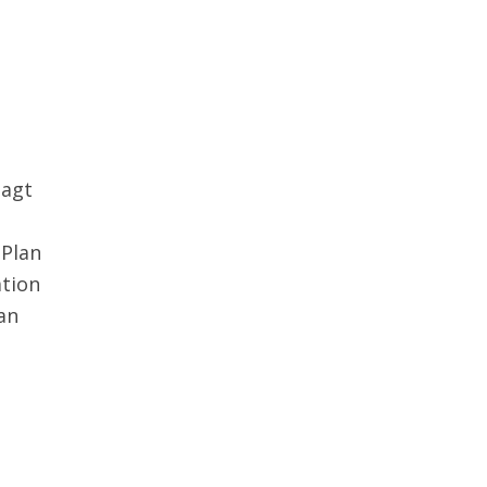
sagt
 Plan
ation
an