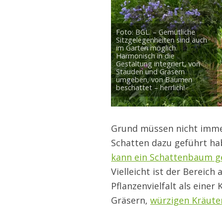
Foto: BGL. – Gemütliche
Sitzgelegenheiten sind auch
im Garten möglich.
Harmonisch in die
Gestaltung integriert, von
Stauden und Gräsern
umgeben, von Bäumen
beschattet – herrlich!
Grund müssen nicht immer
Schatten dazu geführt ha
kann ein Schattenbaum g
Vielleicht ist der Bereic
Pflanzenvielfalt als ein
Gräsern,
würzigen Kräute