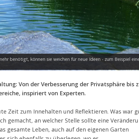
 mehr benötigt, können sie weichen für neue Ideen - zum Beispiel ei
ltung: Von der Verbesserung der Privatsphäre bis z
eiche, inspiriert von Experten.
ute Zeit zum Innehalten und Reflektieren. Was war g
ch gemacht, an welcher Stelle sollte eine Veränder
 das gesamte Leben, auch auf den eigenen Garten
es sich ebenfalls zu überlegen, wo es