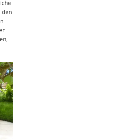
eiche
m den
en
ten
en,