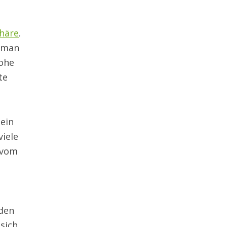
phäre
.
t man
hohe
te
 ein
viele
p vom
 den
 sich