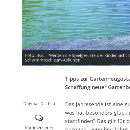
Foto: BGL. - Werden die Spielgerüste der Kinder nicht
Schwimmteich zum Abkühlen.
Tipps zur Gartenneugesta
Schaffung neuer Gartenber
Dagmar Dittfeld
Das Jahresende ist eine g
was hat besonders glückli
stattfinden? Das gilt für
Kommentieren
bezogen. Denn hier lohnt 