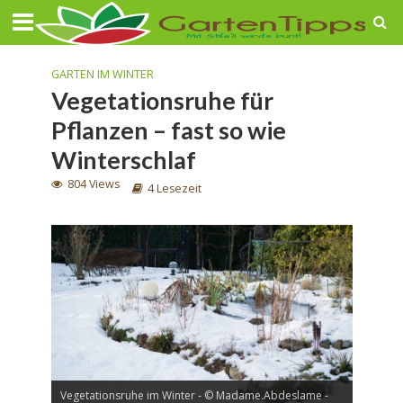
GARTEN IM WINTER
Vegetationsruhe für
Pflanzen – fast so wie
Winterschlaf
804 Views
4 Lesezeit
Vegetationsruhe im Winter - © Madame.Abdeslame -