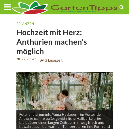
PFLANZEN
Hochzeit mit Herz:
Anthurien machen’s
möglich
22 Views
3 Lesezeit
Foto: anthuriuminfo/Anna Haslauer - Ein Vorteil der
Anthurie ist ihre außergewöhnliche Haltbarkeit. Sie
bleibt über einen langen Zeitraum hinweg frisch und
bewahrt auch bei warmen Temperaturen ihre Form und