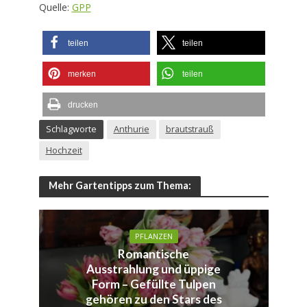
Quelle:
GPP
teilen
teilen
merken
teilen
drucken
Schlagworte
Anthurie
brautstrauß
Hochzeit
Mehr Gartentipps zum Thema:
PFLANZEN
Romantische
Ausstrahlung und üppige
Form – Gefüllte Tulpen
gehören zu den Stars des