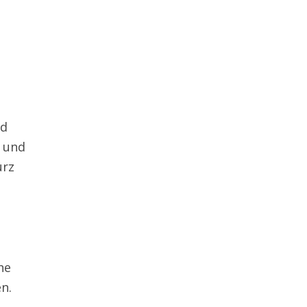
nd
n und
urz
he
n.