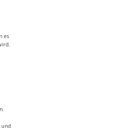
n es
ird.
n.
n und