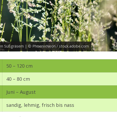
den Süßgräsern | © PhoenixNeon / stock.adobe.com
50 – 120 cm
40 – 80 cm
Juni – August
sandig, lehmig, frisch bis nass