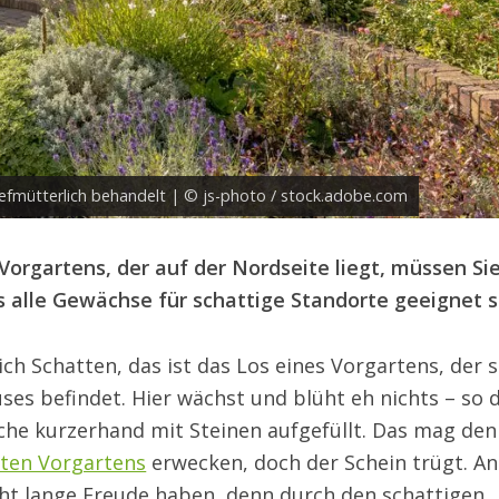
tiefmütterlich behandelt | © js-photo / stock.adobe.com
Vorgartens, der auf der Nordseite liegt, müssen Sie
s alle Gewächse für schattige Standorte geeignet s
ch Schatten, das ist das Los eines Vorgartens, der s
ses befindet. Hier wächst und blüht eh nichts – so 
äche kurzerhand mit Steinen aufgefüllt. Das mag den
hten Vorgartens
erwecken, doch der Schein trügt. A
cht lange Freude haben, denn durch den schattigen