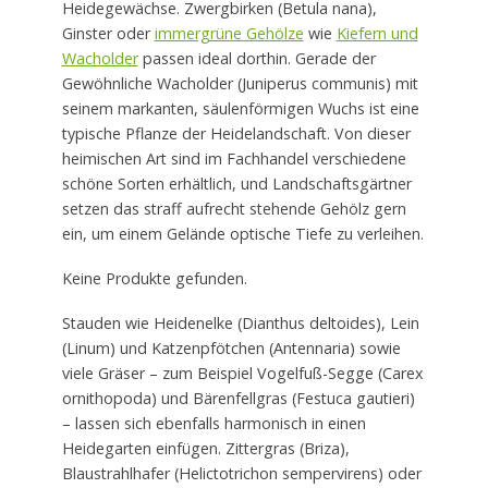
Heidegewächse. Zwergbirken (Betula nana),
Ginster oder
immergrüne Gehölze
wie
Kiefern und
Wacholder
passen ideal dorthin. Gerade der
Gewöhnliche Wacholder (Juniperus communis) mit
seinem markanten, säulenförmigen Wuchs ist eine
typische Pflanze der Heidelandschaft. Von dieser
heimischen Art sind im Fachhandel verschiedene
schöne Sorten erhältlich, und Landschaftsgärtner
setzen das straff aufrecht stehende Gehölz gern
ein, um einem Gelände optische Tiefe zu verleihen.
Keine Produkte gefunden.
Stauden wie Heidenelke (Dianthus deltoides), Lein
(Linum) und Katzenpfötchen (Antennaria) sowie
viele Gräser – zum Beispiel Vogelfuß-Segge (Carex
ornithopoda) und Bärenfellgras (Festuca gautieri)
– lassen sich ebenfalls harmonisch in einen
Heidegarten einfügen. Zittergras (Briza),
Blaustrahlhafer (Helictotrichon sempervirens) oder