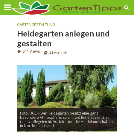
GARTENGESTALTUNG
Heidegarten anlegen und
gestalten
641 Views
4 Lesezeit
Foto: BGL. - Der Heidegarten besitzt eine ganz
besondere Atmosphäre, strahlt viel Ruhe aus und ist
relativ pflegeleicht. Vorbild sind die Heidelandschaften
in Norddeutschland.